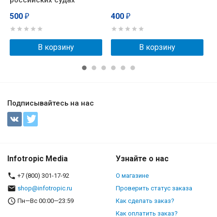
российских судах
К
500
400
₽
₽
В корзину
В корзину
Подписывайтесь на нас
Infotropic Media
Узнайте о нас
+7 (800) 301-17-92
О магазине
shop@infotropic.ru
Проверить статус заказа
Пн—Вс 00:00—23:59
Как сделать заказ?
Как оплатить заказ?