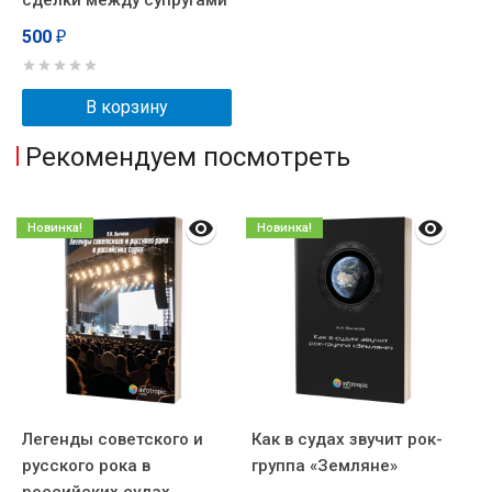
сделки между супругами
500
₽
В корзину
Рекомендуем посмотреть
Новинка!
Новинка!
Легенды советского и
Как в судах звучит рок-
С
русского рока в
группа «Земляне»
с