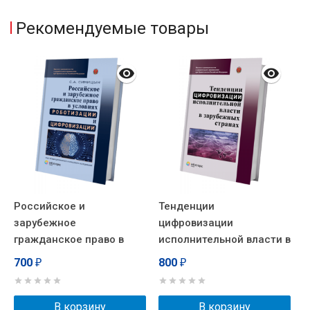
Рекомендуемые товары
Российское и
Тенденции
С
зарубежное
цифровизации
с
гражданское право в
исполнительной власти в
д
условиях роботизации и
зарубежных странах:
с
700
800
1
₽
₽
цифровизации. Опыт
научно-практическое
ц
междисциплинарного и
пособие
н
отраслевого
В корзину
В корзину