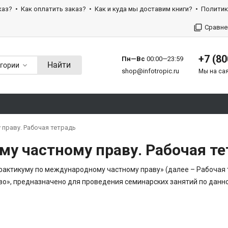
каз?
Как оплатить заказ?
Как и куда мы доставим книги?
Политик
Сравне
+7 (80
Пн—Вс
00:00—23:59
Найти
егории
shop@infotropic.ru
Мы на сая
праву. Рабочая тетрадь
у частному праву. Рабочая те
рактикуму по международному частному праву» (далее – Рабочая
о», предназначено для проведения семинарских занятий по данн