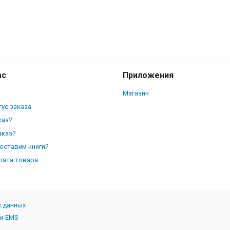
 частному праву. Рабочая тетрадь
ас
Приложения
Магазин
ус заказа
каз?
аказ?
доставим книги?
рата товара
х данных
 и EMS