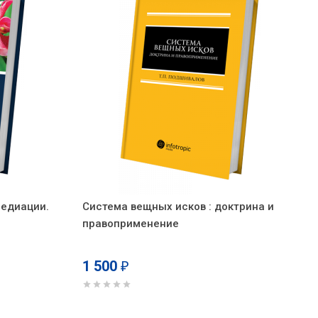
медиации.
Система вещных исков : доктрина и
правоприменение
1 500
₽