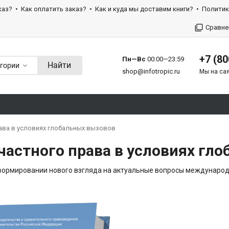
каз?
Как оплатить заказ?
Как и куда мы доставим книги?
Политик
Сравне
+7 (80
Пн—Вс
00:00—23:59
Найти
егории
shop@infotropic.ru
Мы на сая
ава в условиях глобальных вызовов
астного права в условиях гл
ормировании нового взгляда на актуальные вопросы международн