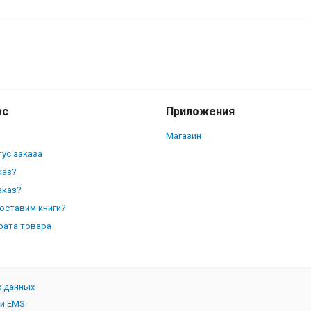
астного права в условиях
ас
Приложения
Магазин
ус заказа
каз?
аказ?
доставим книги?
рата товара
х данных
 и EMS