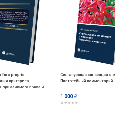
n foro proprio:
Сингапурская конвенция о 
ация критериев
Постатейный комментарий
я применимого права и
ной подсудности для
1 000
₽
обязательств