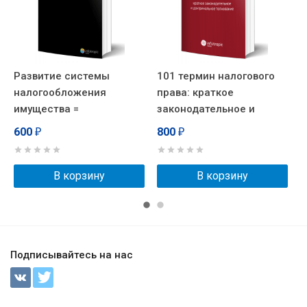
Развитие системы
101 термин налогового
С
налогообложения
права: краткое
п
имущества =
законодательное и
Development of Property
доктринальное
600
800
₽
₽
Taxation
толкование
В корзину
В корзину
Подписывайтесь на нас