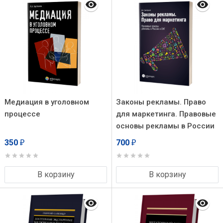
Юзефовича. – 2-е изд.,
перераб. и доп.
Медиация в уголовном
Законы рекламы. Право
процессе
для маркетинга. Правовые
основы рекламы в России
и СНГ
350
700
₽
₽
В корзину
В корзину