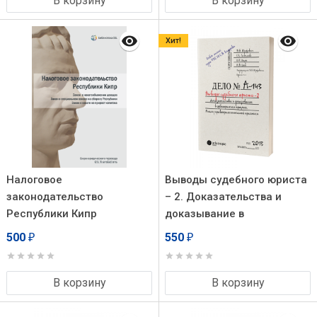
В корзину
В корзину
Хит!
Налоговое
Выводы судебного юриста
законодательство
– 2. Доказательства и
Республики Кипр
доказывание в
арбитражном процессе:
500
550
₽
₽
анализ
правоприменительной
практики / Юзефович В.Б.,
В корзину
В корзину
Цыб А.В, Ищук И.Н.,
Савельев С.Л.; под ред. В.Б.