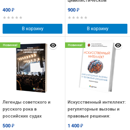
цивилистическом
процессе: проблемы и
400
900
₽
₽
перспективы
В корзину
В корзину
Новинка!
Новинка!
Легенды советского и
Искусственный интеллект:
русского рока в
регуляторные вызовы и
российских судах
правовые решения:
монография
500
1 400
₽
₽