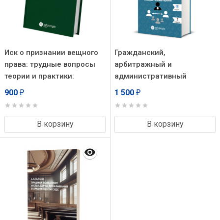
Иск о признании вещного
Гражданский,
права: трудные вопросы
арбитражный и
теории и практики:
административный
монография
процесс в схемах с
900
1 500
₽
₽
комментариями. 2-е
издание, дополненное и
переработанное
В корзину
В корзину